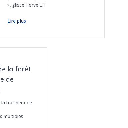
», glisse Hervé[…]
e la forêt
e de
n
r la fraîcheur de
s multiples