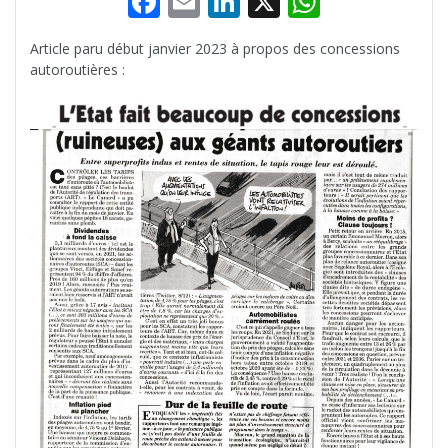
F
E
Li
X
W
ac
m
n
h
Article paru début janvier 2023 à propos des concessions
e
ai
k
at
autoroutières :
b
l
e
s
o
dI
A
o
n
p
k
p