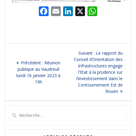
F
E
Li
X
W
ac
m
n
h
e
ai
k
at
b
l
e
s
o
dI
A
Navigation
Article
Suivant :
Le rapport du
o
n
p
suivant
Conseil d’Orientation des
de
Article
Précédent :
Réunion
:
k
Infrastructures engage
p
précédent
publique au Vaudreuil
l’Etat à la prudence sur
l’article
:
lundi 16 janvier 2023 à
l’investissement dans le
19h
Contournement Est de
Rouen
Recherche
pour
: