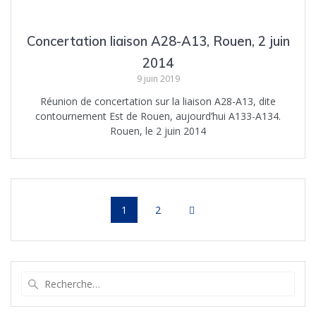
Concertation liaison A28-A13, Rouen, 2 juin
2014
9 juin 2019
Réunion de concertation sur la liaison A28-A13, dite
contournement Est de Rouen, aujourd’hui A133-A134.
Rouen, le 2 juin 2014
Navigation
Page
Page
1
2
au
sein
Recherche
des
pour
:
articles