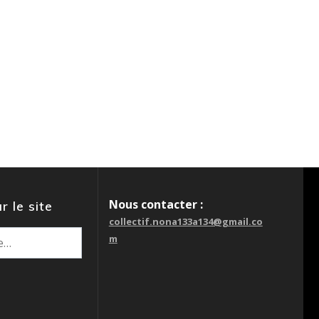
Nous contacter :
r le site
collectif.nona133a134@gmail.co
m