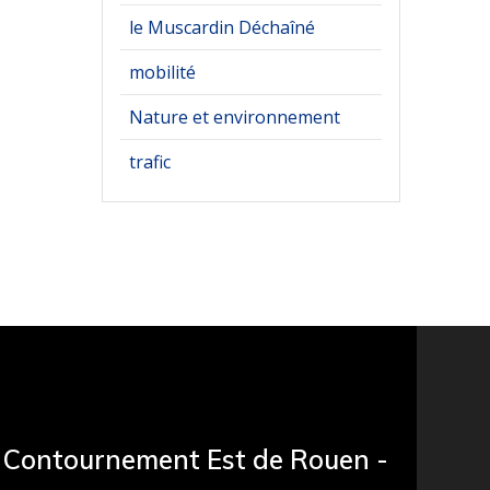
le Muscardin Déchaîné
mobilité
Nature et environnement
trafic
Contournement Est de Rouen -