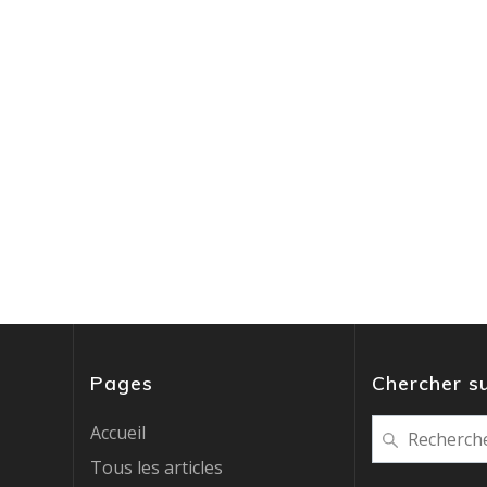
Pages
Chercher su
Recherche
Accueil
pour
Tous les articles
: