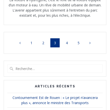
d’un moteur à eau. Un rêve de mobilité urbaine de demain.
L’avenir appartient plus sûrement à l’entretien du parc
existant et, pour les plus riches, à l’électrique.
Navigation
Page
Page
Page
Page
Page
1
2
3
4
5
au
sein
Recherche
des
pour
:
articles
ARTICLES RÉCENTS
Contournement Est de Rouen : « Le projet n’avancera
plus », annonce le ministre des Transports