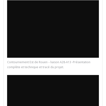
Contournement Est de Rouen – liaison A28-A13 -Présentation
complète et technique et tracé du projet.