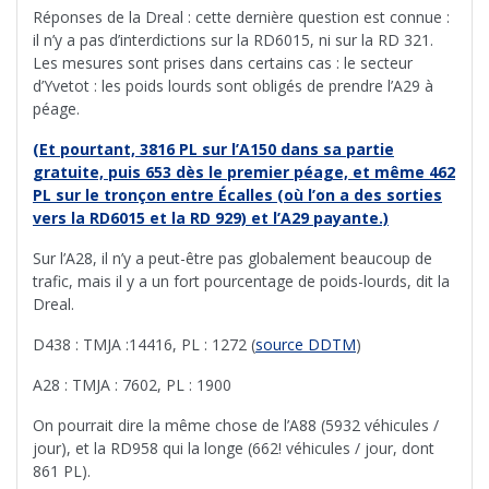
Réponses de la Dreal : cette dernière question est connue :
il n’y a pas d’interdictions sur la RD6015, ni sur la RD 321.
Les mesures sont prises dans certains cas : le secteur
d’Yvetot : les poids lourds sont obligés de prendre l’A29 à
péage.
(Et pourtant, 3816 PL sur l’A150 dans sa partie
gratuite, puis 653 dès le premier péage, et même 462
PL sur le tronçon entre Écalles (où l’on a des sorties
vers la RD6015 et la RD 929) et l’A29 payante.)
Sur l’A28, il n’y a peut-être pas globalement beaucoup de
trafic, mais il y a un fort pourcentage de poids-lourds, dit la
Dreal.
D438 : TMJA :14416, PL : 1272 (
source DDTM
)
A28 : TMJA : 7602, PL : 1900
On pourrait dire la même chose de l’A88 (5932 véhicules /
jour), et la RD958 qui la longe (662! véhicules / jour, dont
861 PL).