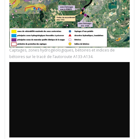
Captages, zones hydrogéologiques, bétoires et indices de
bétoires sur le tracé de l’autoroute A133-A134.