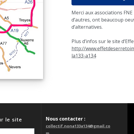
Merci aux associations FNE
d’autres, ont beaucoup oeuv
d’alternatives.
Plus d’infos sur le site d’Ef
http://www.effetdeserretoim
la133-a134
Nous contacter :
r le site
collectif.nona133a134@gmail.co
m