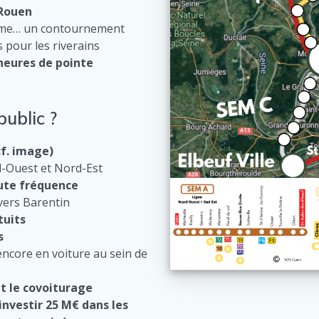
 Rouen
itime… un contournement
s pour les riverains
 heures de pointe
public ?
cf. image)
-Ouest et Nord-Est
aute fréquence
 vers Barentin
tuits
s
ncore en voiture au sein de
t le covoiturage
investir 25 M€ dans les