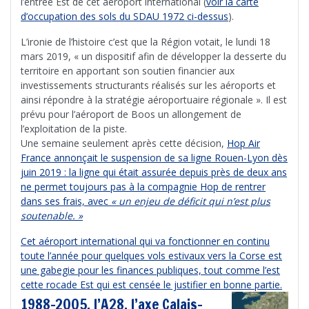
l’entrée Est de cet aéroport international (
voir la carte
d’occupation des sols du SDAU 1972 ci-dessus
).
L’ironie de l’histoire c’est que la Région votait, le lundi 18
mars 2019, « un dispositif afin de développer la desserte du
territoire en apportant son soutien financier aux
investissements structurants réalisés sur les aéroports et
ainsi répondre à la stratégie aéroportuaire régionale ». Il est
prévu pour l’aéroport de Boos un allongement de
l’exploitation de la piste.
Une semaine seulement après cette décision,
Hop Air
France annonçait le suspension de sa ligne Rouen-Lyon dès
juin 2019 : la ligne qui était assurée depuis près de deux ans
ne permet toujours pas à la compagnie Hop de rentrer
dans ses frais, avec
« un enjeu de déficit qui n’est plus
soutenable. »
Cet aéroport international qui va fonctionner en continu
toute l’année pour quelques vols estivaux vers la Corse est
une gabegie pour les finances publiques, tout comme l’est
cette rocade Est qui est censée le justifier en bonne partie.
1988-2005, l’A28, l’axe Calais-