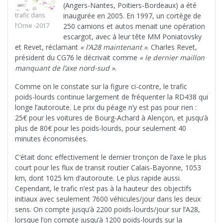
(Angers-Nantes, Poitiers-Bordeaux) a été
trafic dans
inaugurée en 2005. En 1997, un cortège de
l’Orne -2017
250 camions et autos menait une opération
escargot, avec à leur tête MM Poniatovsky
et Revet, réclamant
« l’A28 maintenant »
. Charles Revet,
président du CG76 le décrivait comme
« le dernier maillon
manquant de l’axe nord-sud »
.
Comme on le constate sur la figure ci-contre, le trafic
poids-lourds continue largement de fréquenter la RD438 qui
longe l’autoroute. Le prix du péage n’y est pas pour rien :
25€ pour les voitures de Bourg-Achard à Alençon, et jusqu’à
plus de 80€ pour les poids-lourds, pour seulement 40
minutes économisées.
C’était donc effectivement le dernier tronçon de l’axe le plus
court pour les flux de transit routier Calais-Bayonne, 1053
km, dont 1025 km d’autoroute. Le plus rapide aussi.
Cependant, le trafic n’est pas à la hauteur des objectifs
initiaux avec seulement 7600 véhicules/jour dans les deux
sens. On compte jusqu’à 2200 poids-lourds/jour sur l’A28,
lorsque l’on compte jusqu’à 1200 poids-lourds sur la