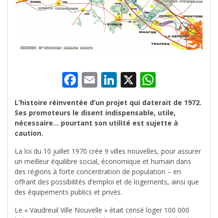
F
E
Li
X
W
ac
m
n
h
L’histoire réinventée d’un projet qui daterait de 1972.
e
ai
k
at
Ses promoteurs le disent indispensable, utile,
b
l
e
s
nécessaire… pourtant son utilité est sujette à
caution.
o
dI
A
La loi du 10 juillet 1970 crée 9 villes nouvelles, pour assurer
o
n
p
un meilleur équilibre social, économique et humain dans
k
p
des régions à forte concentration de population – en
offrant des possibilités d’emploi et de logements, ainsi que
des équipements publics et privés.
Le « Vaudreuil Ville Nouvelle » était censé loger 100 000