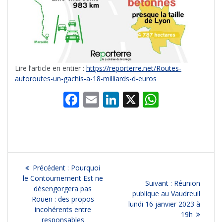
Lire l’article en entier :
https://reporterre.net/Routes-
autoroutes-un-gachis-a-18-milliards-d-euros
F
E
Li
X
W
ac
m
n
h
e
ai
k
at
b
l
e
s
o
dI
A
Navigation
Article
Précédent :
Pourquoi
o
n
p
précédent
le Contournement Est ne
de
Article
Suivant :
Réunion
:
désengorgera pas
k
p
suivant
publique au Vaudreuil
Rouen : des propos
l’article
:
lundi 16 janvier 2023 à
incohérents entre
19h
responsables