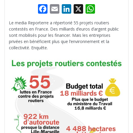
F
E
Li
X
W
ac
m
n
h
Le media Reporterre a répertorié 55 projets routiers
e
ai
k
at
contestés en France. Des milliards d’euros d’argent public
b
l
e
s
sont mobilisés pour les financer. Mais les entreprises
privées en bénéficient plus que l’environnement et la
o
dI
A
collectivité. Enquête.
o
n
p
k
p