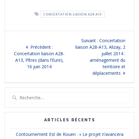
ac
m
n
h
e
ai
k
at
CONCERTATION LIAISON A28-A13
b
l
e
s
o
dI
A
Navigation
o
n
p
Article
Suivant :
Concertation
k
p
Article
suivant
Précédent :
liaison A28-A13, Alizay, 2
de
précédent
:
Concertation liaison A28-
juillet 2014 :
:
A13, Pîtres (dans l’Eure),
aménagement du
l’article
16 juin 2014
territoire et
déplacements
Recherche
pour
:
ARTICLES RÉCENTS
Contournement Est de Rouen : « Le projet n’avancera