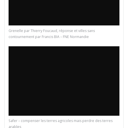
Grenelle par Thierry Foucaud, réponse et villes sans
contournement par Francis BIA – FNE Normandie
Safer – compenser les terres agricoles mais perdre des terres
arables