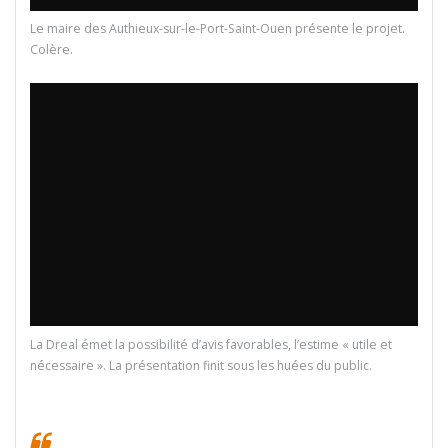
Le maire des Authieux-sur-le-Port-Saint-Ouen présente le projet.
Colère.
La Dreal émet la possibilité d’avis favorables, l’estime « utile et
nécessaire ». La présentation finit sous les huées du public.