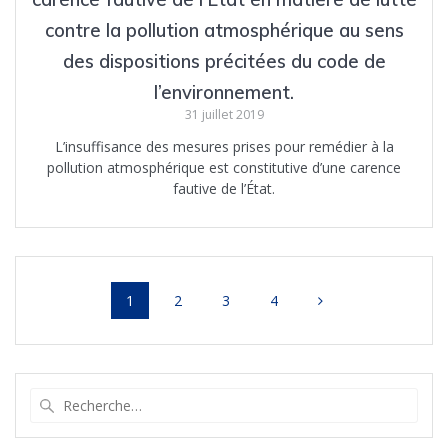
contre la pollution atmosphérique au sens
des dispositions précitées du code de
l’environnement.
31 juillet 2019
L’insuffisance des mesures prises pour remédier à la
pollution atmosphérique est constitutive d’une carence
fautive de l’État.
Navigation
Page
Page
Page
Page
1
2
3
4
au
sein
Recherche
des
pour
:
articles